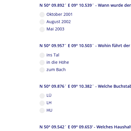
N 50° 09.892´ E 09° 10.539´ - Wann wurde der
Oktober 2001
August 2002
Mai 2003
N 50° 09.957´ E 09° 10.503´ - Wohin führt de
ins Tal
in die Höhe
zum Bach
N 50° 09.876´ E 09° 10.382´ - Welche Buchst
LÜ
LH
HU
N 50° 09.542´ E 09° 09.653' - Welches Haushal